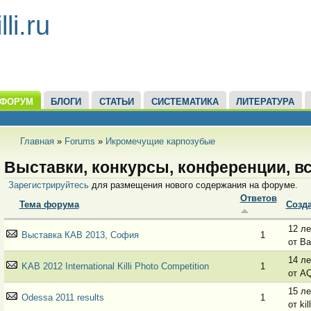
li.ru
ФОРУМ
БЛОГИ
СТАТЬИ
СИСТЕМАТИКА
ЛИТЕРАТУРА
Главная
»
Forums
»
Икромечущие карпозубые
Выставки, конкурсы, конференции, в
Зарегистрируйтесь
для размещения нового содержания на форуме.
Ответов
Тема форума
Созд
12 ле
Выставка КАВ 2013, София
1
от B
14 ле
KAB 2012 International Killi Photo Competition
1
от A
15 ле
Odessa 2011 results
1
от kil