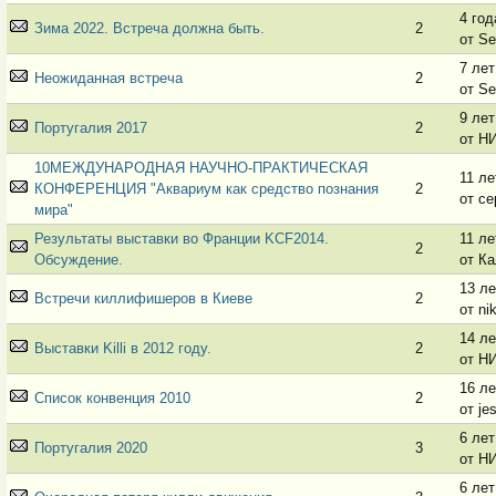
4 год
Зима 2022. Встреча должна быть.
2
от Se
7 лет
Неожиданная встреча
2
от Se
9 лет
Португалия 2017
2
от Н
10МЕЖДУНАРОДНАЯ НАУЧНО-ПРАКТИЧЕСКАЯ
11 ле
КОНФЕРЕНЦИЯ "Аквариум как средство познания
2
от се
мира"
Результаты выставки во Франции KCF2014.
11 ле
2
Обсуждение.
от К
13 ле
Встречи киллифишеров в Киеве
2
от nik
14 ле
Выставки Killi в 2012 году.
2
от Н
16 ле
Список конвенция 2010
2
от je
6 лет
Португалия 2020
3
от Н
6 лет