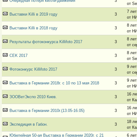
Очередная потеря килли-движения
3
от Se
7 лет
Выставки Killi в 2019 году
3
от Н
8 лет
Выставки Killi в 2018 году
3
от Н
8 лет
Результаты фотоконкурса Killifoto 2017
3
от се
8 лет
CEK 2017
3
от Se
9 лет
Фотоконкурс Killifoto 2017
3
от се
9 лет
Выставка в Германии 2018г. с 10 по 13 мая 2018
3
от Н
16 ле
ЗООВетЭкспо 2010 Киев.
3
от К
16 ле
Выставка в Германии 2010г.(13.05-16.05)
3
от Н
18 ле
Экспедиция в Габон.
3
от К
Юбилейная 50-ая Выставка в Германии 2020г. с 21
6 лет