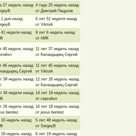
а 27 недель назад
4 года 25 недель назад
rgeyB
от Дмитрий Пацуков
 2 дня назад
6 лет 51 неделя назад
rgeyB
от Viktork
 41 неделя назад
9 лет 6 недель назад
ИК
от НИК
т 40 недель назад
11 лет 37 недель назад
ргейэл
от Каландырец Сергей
т 46 недель назад
11 лет 45 недель назад
аландырец Сергей
от Viktork
т 39 недель назад
12 лет 26 недель назад
i
от Каландырец Сергей
т 34 недели назад
14 лет 19 недель назад
ИК
от сергейэл
т 26 недель назад
16 лет 18 недель назад
sus benitez
от jesus benitez
 10 недель назад
5 лет 48 недель назад
ИК
от SergeyB
 19 недель назад
6 лет 19 недель назад