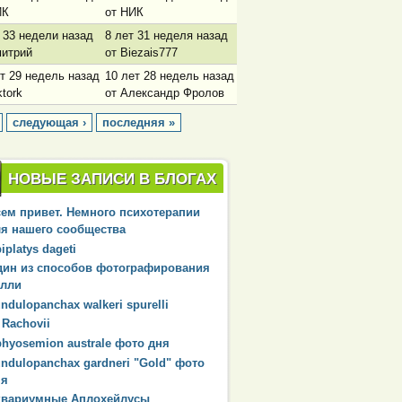
ИК
от НИК
 33 недели назад
8 лет 31 неделя назад
митрий
от Biezais777
т 29 недель назад
10 лет 28 недель назад
ktork
от Александр Фролов
следующая ›
последняя »
НОВЫЕ ЗАПИСИ В БЛОГАХ
ем привет. Немного психотерапии
я нашего сообщества
iplatys dageti
дин из способов фотографирования
илли
ndulopanchax walkeri spurelli
 Rachovii
hyosemion australe фото дня
ndulopanchax gardneri "Gold" фото
ня
квариумные Аплохейлусы