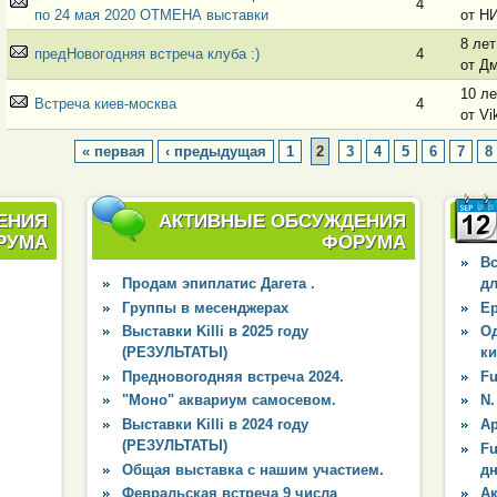
4
по 24 мая 2020 ОТМЕНА выставки
от Н
8 лет
предНовогодняя встреча клуба :)
4
от Д
10 ле
Встреча киев-москва
4
от Vi
« первая
‹ предыдущая
1
2
3
4
5
6
7
8
ЕНИЯ
АКТИВНЫЕ ОБСУЖДЕНИЯ
РУМА
ФОРУМА
Вс
Продам эпиплатис Дагета .
дл
Группы в месенджерах
Ep
Выставки Killi в 2025 году
О
(РЕЗУЛЬТАТЫ)
к
Предновогодняя встреча 2024.
Fu
"Моно" аквариум самосевом.
N.
Выставки Killi в 2024 году
Ap
(РЕЗУЛЬТАТЫ)
Fu
Общая выставка с нашим участием.
д
Февральская встреча 9 числа
А