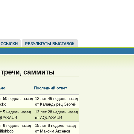
ССЫЛКИ
РЕЗУЛЬТАТЫ ВЫСТАВОК
стречи, саммиты
ано
Последний ответ
т 50 недель назад
12 лет 46 недель назад
acko
от Каландырец Сергей
т 5 недель назад
13 лет 28 недель назад
QUASAUR
от AQUASAUR
т 8 недель назад
15 лет 8 недель назад
lifishbob
от Максим Аксёнов