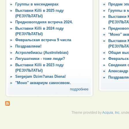
Группы в месенджерах
Продам эпи
Выставки Killi в 2025 году
Группы в 
(РЕЗУЛЬТАТЫ)
Выставки Ki
Предновогодняя встреча 2024.
(РЕЗУЛЬТА
Выставки Killi в 2024 году
Преднового
(РЕЗУЛЬТАТЫ)
"Моно" ак
Февральская встреча 9 числа
Выставки Ki
Поздравляем!
(РЕЗУЛЬТА
Астролебиасы (Austrolebias)
Общая выс
Лягушатники - тоже люди?
Февральска
Выставки Killi в 2023 году
Сведения 
(РЕЗУЛЬТАТЫ)
Александр
Sergejam Dzim?anas Diena!
Поздравля
"Моно" аквариум самосевом.
подробнее
Theme provided by
Acquia, Inc.
unde