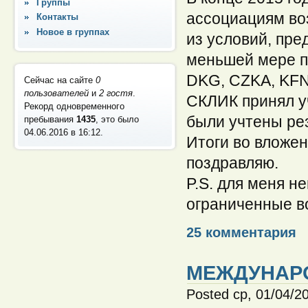
Группы
ассоциациям во
Контакты
Новое в группах
из условий, пр
меньшей мере пя
DKG, CZKA, KFN
Сейчас на сайте
0
пользователей
и
2 гостя
.
СКЛИК принял уч
Рекорд одновременного
были учтены ре
пребывания
1435
, это было
04.06.2016 в 16:12
.
Итоги во вложе
поздравляю.
P.S. для меня 
ограниченные в
25 комментария
МЕЖДУНАРО
Posted ср, 01/04/2