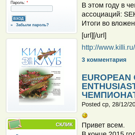
Пароль:
*
В этом году в ч
ассоциаций: SEK
Итоги во вложен
Забыли пароль?
[url]
[/url]
http://www.killi.r
3 комментария
EUROPEAN 
ENTHUSIAS
ЧЕМПИОНАТ
Posted ср, 28/12/2
Привет всем.
СКЛИК
В конце 2015 г