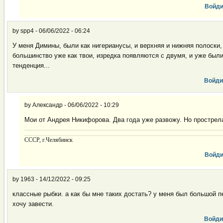
Войди
by
spp4
-
06/06/2022 - 06:24
У меня Димины, были как нигерианусы, и верхняя и нижняя полоски,
большинство уже как твои, изредка появляются с двумя, и уже были 
тенденция...
Войди
by
Александр
-
06/06/2022 - 10:29
Мои от Андрея Никифорова. Два года уже развожу. Но прострела
CCCP, г.Челябинск
Войди
by
1963
-
14/12/2022 - 09:25
классные рыбки. а как бы мне таких достать? у меня был большой 
хочу завести.
Войди