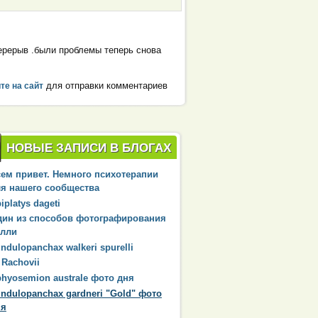
перерыв .были проблемы теперь снова
для отправки комментариев
те на сайт
НОВЫЕ ЗАПИСИ В БЛОГАХ
ем привет. Немного психотерапии
я нашего сообщества
iplatys dageti
дин из способов фотографирования
илли
ndulopanchax walkeri spurelli
 Rachovii
hyosemion australe фото дня
ndulopanchax gardneri "Gold" фото
ня