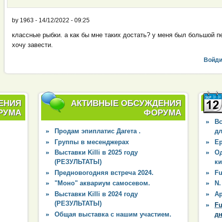
by
1963
-
14/12/2022 - 09:25
классные рыбки. а как бы мне таких достать? у меня был большой 
хочу завести.
Войди
ЕНИЯ
АКТИВНЫЕ ОБСУЖДЕНИЯ
РУМА
ФОРУМА
Вс
Продам эпиплатис Дагета .
дл
Группы в месенджерах
Ep
Выставки Killi в 2025 году
О
(РЕЗУЛЬТАТЫ)
к
Предновогодняя встреча 2024.
Fu
"Моно" аквариум самосевом.
N.
Выставки Killi в 2024 году
Ap
(РЕЗУЛЬТАТЫ)
Fu
Общая выставка с нашим участием.
д