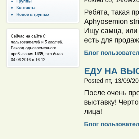
Группы
Контакты
Ребята, такая п
Новое в группах
Aphyosemion str
Ищу самца, или 
Сейчас на сайте
0
есть для прода
пользователей
и
5 гостей
.
Рекорд одновременного
Блог пользовате
пребывания
1435
, это было
04.06.2016 в 16:12
.
ЕДУ НА ВЫС
Posted пт, 13/09/2
После очень пр
выставку! Черто
лица!
Блог пользовате