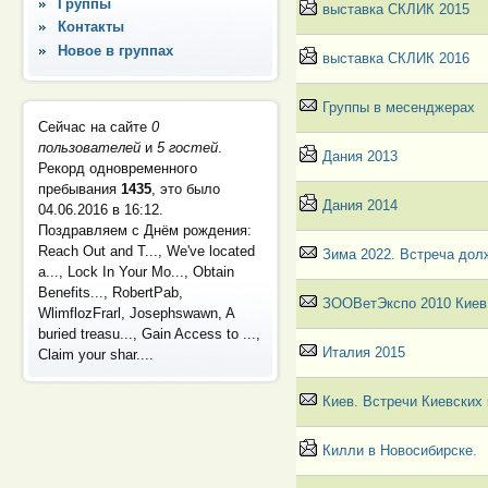
Группы
выставка СКЛИК 2015
Контакты
Новое в группах
выставка СКЛИК 2016
Группы в месенджерах
Сейчас на сайте
0
пользователей
и
5 гостей
.
Дания 2013
Рекорд одновременного
пребывания
1435
, это было
Дания 2014
04.06.2016 в 16:12
.
Поздравляем с Днём рождения:
Reach Out and T..., We've located
Зима 2022. Встреча дол
a..., Lock In Your Mo..., Obtain
Benefits..., RobertPab,
ЗООВетЭкспо 2010 Киев
WlimflozFrarl, Josephswawn, A
buried treasu..., Gain Access to ...,
Италия 2015
Claim your shar....
Киев. Встречи Киевских
Килли в Новосибирске.