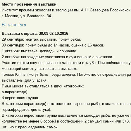
Место проведения выставки:
Институт проблем экологии и эволюции им. А.Н. Северцова Российской
г. Москва, ул. Вавилова, 34.
На карте Гугл
Выставка открыта:
30.09-02.10.2016
29 сентября: монтаж выставки, прием рыбы.
30 сентября: прием рыбы до 14 часов, оценка с 16 часов.
1 октября: выставка, доклады и собрание
2 октября: награждение участников и аукцион рыб с выставки.
Участие в этом шоу не связано с членством в клубе. При соблюдении 
желающий может участвовать в выставке.
Только Killifish могут быть представлены. Потомство от скрещивания р
выставлены для участия.
Рыба может выставляться в двух категориях:
а-пара(гнездо)
б-нерестовая группа.
В категории пара(гнездо) выставляется взрослая рыба, в количестве с
гермафродитов две штуки).
В категории нерестовая группа выставляется молодая рыба, но уже чет
количестве не менее 6 особей в соотношении 2 самца-4 самки или 3+3,
шт., но с преобладанием самок.