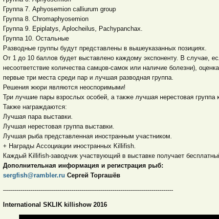
Группа 7. Aphyosemion calliurum group
Группа 8. Chromaphyosemion
Группа 9. Epiplatys, Aplocheilus, Pachypanchax.
Группа 10. Остальные
Разводные группы будут представлены в вышеуказанных позициях.
От 1 до 10 баллов будет выставлено каждому экспоненту. В случае, е
несоответствие количества самцов-самок или наличие болезни), оценка
первые три места среди пар и лучшая разводная группа.
Решения жюри являются неоспоримыми!
Три лучшие пары взрослых особей, а также лучшая нерестовая группа 
Также награждаются:
Лучшая пара выставки.
Лучшая нерестовая группа выставки.
Лучшая рыба представленная иностранным участником.
+ Награды Ассоциации иностранных Killifish.
Каждый Killifish-заводчик участвующий в выставке получает бесплатны
Дополнительная информация и регистрация рыб:
sergfish@rambler.ru
Сергей Торгашёв
---------------------------------------------------------------------------------------
International SKLIK killishow 2016