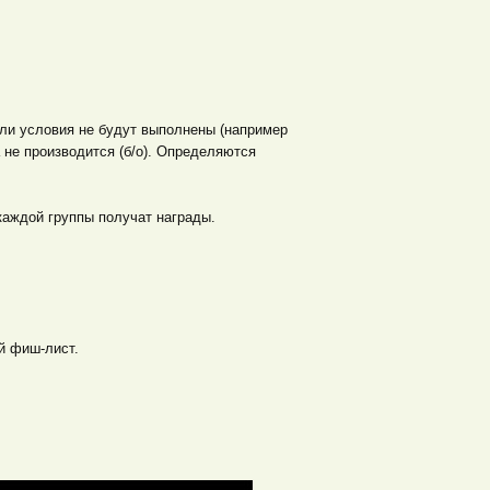
сли условия не будут выполнены (например
 не производится (б/о). Определяются
каждой группы получат награды.
й фиш-лист.