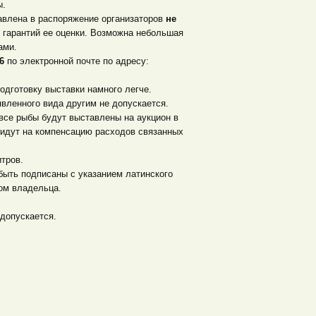
ы.
авлена в распоряжение организаторов
не
т гарантий ее оценки. Возможна небольшая
ами.
6
по электронной почте по адресу:
одготовку выставки намного легче.
явленного вида другим не допускается.
все рыбы будут выставлены на аукцион в
 идут на компенсацию расходов связанных
тров.
 быть подписаны с указанием латинского
ом владельца.
 допускается.