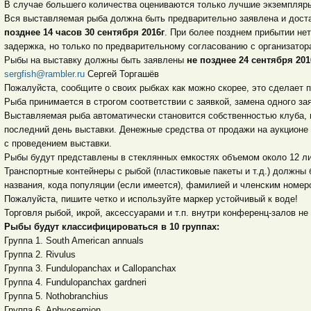
В случае большего количества оцениваются только лучшие экземпляр
Вся выставляемая рыба должна быть предварительно заявлена и дост
позднее 14 часов 30 сентября 2016г
. При более позднем прибытии не
задержка, но только по предварительному согласованию с организатор
Рыбы на выставку должны быть заявлены
не позднее 24 сентября 201
sergfish@rambler.ru
Сергей Торгашёв
Пожалуйста, сообщите о своих рыбках как можно скорее, это сделает п
Рыба принимается в строгом соответствии с заявкой, замена одного за
Выставляемая рыба автоматически становится собственностью клуба, 
последний день выставки. Денежные средства от продажи на аукционе
с проведением выставки.
Рыбы будут представлены в стеклянных емкостях объемом около 12 ли
Транспортные контейнеры с рыбой (пластиковые пакеты и т.д.) должны
названия, кода популяции (если имеется), фамилией и членским номер
Пожалуйста, пишите четко и используйте маркер устойчивый к воде!
Торговля рыбой, икрой, аксессуарами и т.п. внутри конференц-залов не
Рыбы будут классифицироваться в 10 группах:
Группа 1. South American annuals
Группа 2. Rivulus
Группа 3. Fundulopanchax и Callopanchax
Группа 4. Fundulopanchax gardneri
Группа 5. Nothobranchius
Группа 6. Aphyosemion