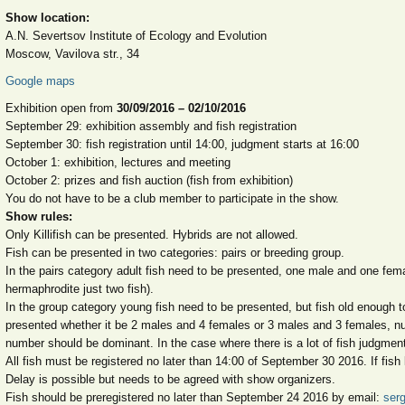
Show location:
A.N. Severtsov Institute of Ecology and Evolution
Moscow, Vavilova str., 34
Google maps
Exhibition open from
30/09/2016 – 02/10/2016
September 29: exhibition assembly and fish registration
September 30: fish registration until 14:00, judgment starts at 16:00
October 1: exhibition, lectures and meeting
October 2: prizes and fish auction (fish from exhibition)
You do not have to be a club member to participate in the show.
Show rules:
Only Killifish can be presented. Hybrids are not allowed.
Fish can be presented in two categories: pairs or breeding group.
In the pairs category adult fish need to be presented, one male and one fema
hermaphrodite just two fish).
In the group category young fish need to be presented, but fish old enough to
presented whether it be 2 males and 4 females or 3 males and 3 females, nu
number should be dominant. In the case where there is a lot of fish judgmen
All fish must be registered no later than 14:00 of September 30 2016. If fish 
Delay is possible but needs to be agreed with show organizers.
Fish should be preregistered no later than September 24 2016 by email:
serg