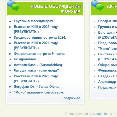
НОВЫЕ ОБСУЖДЕНИЯ
АКТ
ФОРУМА
Группы в месенджерах
Продам эпи
Выставки Killi в 2025 году
Группы в 
(РЕЗУЛЬТАТЫ)
Выставки Ki
Предновогодняя встреча 2024.
(РЕЗУЛЬТА
Выставки Killi в 2024 году
Преднового
(РЕЗУЛЬТАТЫ)
"Моно" ак
Февральская встреча 9 числа
Выставки Ki
Поздравляем!
(РЕЗУЛЬТА
Астролебиасы (Austrolebias)
Общая выс
Лягушатники - тоже люди?
Февральска
Выставки Killi в 2023 году
Сведения 
(РЕЗУЛЬТАТЫ)
Александр
Sergejam Dzim?anas Diena!
Поздравля
"Моно" аквариум самосевом.
подробнее
Theme provided by
Acquia, Inc.
unde