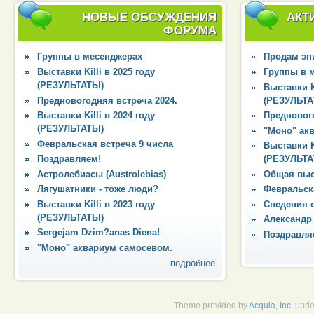
НОВЫЕ ОБСУЖДЕНИЯ
АКТ
ФОРУМА
Группы в месенджерах
Продам эпи
Выставки Killi в 2025 году
Группы в 
(РЕЗУЛЬТАТЫ)
Выставки Ki
Предновогодняя встреча 2024.
(РЕЗУЛЬТА
Выставки Killi в 2024 году
Преднового
(РЕЗУЛЬТАТЫ)
"Моно" ак
Февральская встреча 9 числа
Выставки Ki
Поздравляем!
(РЕЗУЛЬТА
Астролебиасы (Austrolebias)
Общая выс
Лягушатники - тоже люди?
Февральска
Выставки Killi в 2023 году
Сведения 
(РЕЗУЛЬТАТЫ)
Александр
Sergejam Dzim?anas Diena!
Поздравля
"Моно" аквариум самосевом.
подробнее
Theme provided by
Acquia, Inc.
unde