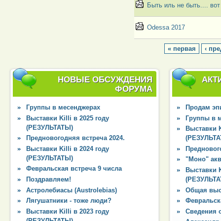
Быть иль не быть.... во
Odessa 2017
« первая
‹ пр
НОВЫЕ ОБСУЖДЕНИЯ
АКТ
ФОРУМА
Группы в месенджерах
Продам эпи
Выставки Killi в 2025 году
Группы в 
(РЕЗУЛЬТАТЫ)
Выставки Ki
Предновогодняя встреча 2024.
(РЕЗУЛЬТА
Выставки Killi в 2024 году
Преднового
(РЕЗУЛЬТАТЫ)
"Моно" ак
Февральская встреча 9 числа
Выставки Ki
Поздравляем!
(РЕЗУЛЬТА
Астролебиасы (Austrolebias)
Общая выс
Лягушатники - тоже люди?
Февральска
Выставки Killi в 2023 году
Сведения 
(РЕЗУЛЬТАТЫ)