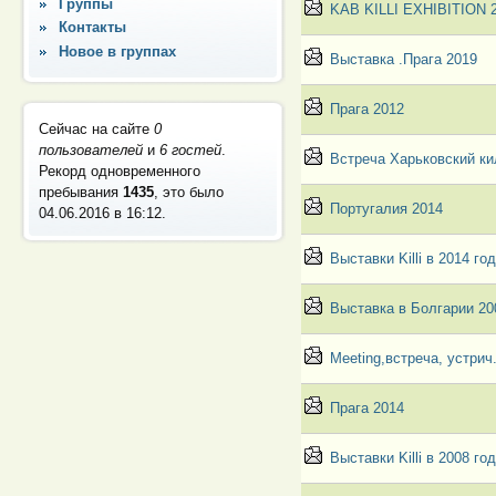
Группы
KAB KILLI EXHIBITION 
Контакты
Новое в группах
Выставка .Прага 2019
Прага 2012
Сейчас на сайте
0
пользователей
и
6 гостей
.
Встреча Харьковский к
Рекорд одновременного
пребывания
1435
, это было
Португалия 2014
04.06.2016 в 16:12
.
Выставки Killi в 2014 го
Выставка в Болгарии 200
Meeting,встреча, устрич.
Прага 2014
Выставки Killi в 2008 год