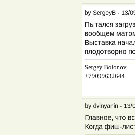
by
SergeyB
-
13/0
Пытался загруз
вообщем матом 
Выставка нача
плодотворно п
Sergey Bolonov
+79099632644
by
dvinyanin
-
13/
Главное, что в
Когда фиш-лис