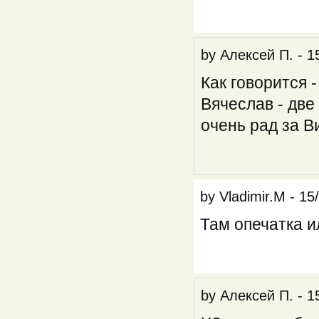
by
Алексей П.
-
1
Как говорится 
Вячеслав - две
очень рад за В
by
Vladimir.M
-
15
Там опечатка и
by
Алексей П.
-
1