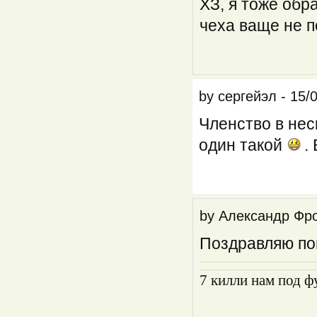
ХЗ, я тоже обр
чеха ваще не п
by
сергейэл
-
15/
Членство в нес
один такой
. 
by
Александр Фр
Поздравляю по
7 килли нам под ф