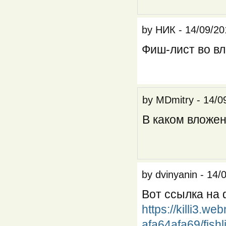
by
НИК
-
14/09/20
Фиш-лист во в
by
MDmitry
-
14/0
В каком вложе
by
dvinyanin
-
14/
Вот ссылка на
https://killi3.w
afa64afa69/fishli