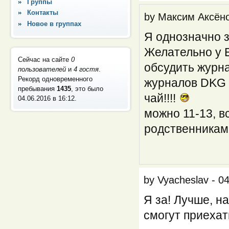
Группы
Контакты
by
Максим Аксён
Новое в группах
Я однозначно з
Желательно у 
Сейчас на сайте
0
обсудить журн
пользователей
и
4 гостя
.
Рекорд одновременного
журналов DKG 
пребывания
1435
, это было
чай!!!!
04.06.2016 в 16:12
.
можно 11-13, в
родственника
by
Vyacheslav
-
04
Я за! Лучше, н
смогут приехат