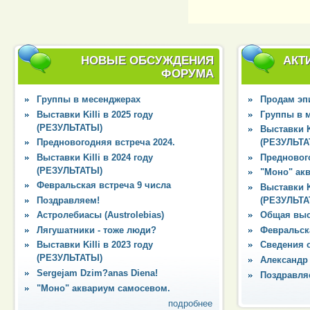
НОВЫЕ ОБСУЖДЕНИЯ
АКТ
ФОРУМА
Группы в месенджерах
Продам эпи
Выставки Killi в 2025 году
Группы в 
(РЕЗУЛЬТАТЫ)
Выставки Ki
Предновогодняя встреча 2024.
(РЕЗУЛЬТА
Выставки Killi в 2024 году
Преднового
(РЕЗУЛЬТАТЫ)
"Моно" ак
Февральская встреча 9 числа
Выставки Ki
Поздравляем!
(РЕЗУЛЬТА
Астролебиасы (Austrolebias)
Общая выс
Лягушатники - тоже люди?
Февральска
Выставки Killi в 2023 году
Сведения 
(РЕЗУЛЬТАТЫ)
Александр
Sergejam Dzim?anas Diena!
Поздравля
"Моно" аквариум самосевом.
подробнее