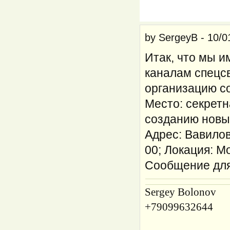
by
SergeyB
-
10/0
Итак, что мы и
каналам спецс
организацию с
Место: секретн
созданию новы
Адрес: Вавилов
00; Локация: М
Сообщение для
Sergey Bolonov
+79099632644