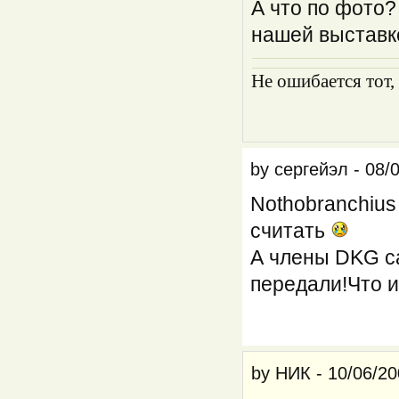
А что по фото?
нашей выставк
Не ошибается тот,
by
сергейэл
-
08/
Nothobranchius 
считать
А члены DKG са
передали!Что и
by
НИК
-
10/06/20