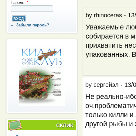
Пароль:
*
by
rhinoceras
-
13
Забыли пароль?
Уважаемые люби
собирается в м
прихватить нес
упакованных. 
by
сергейэл
-
13/
Не реально-иб
оч.проблематич
только килли и
другой рыбы и 
СКЛИК