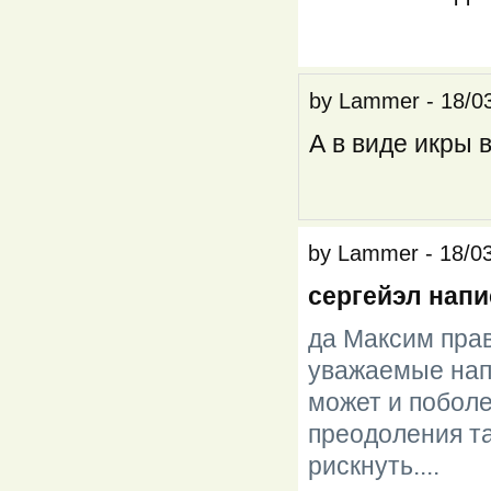
by
Lammer
-
18/0
А в виде икры 
by
Lammer
-
18/0
сергейэл напи
да Максим прав
уважаемые напи
может и поболе
преодоления та
рискнуть....