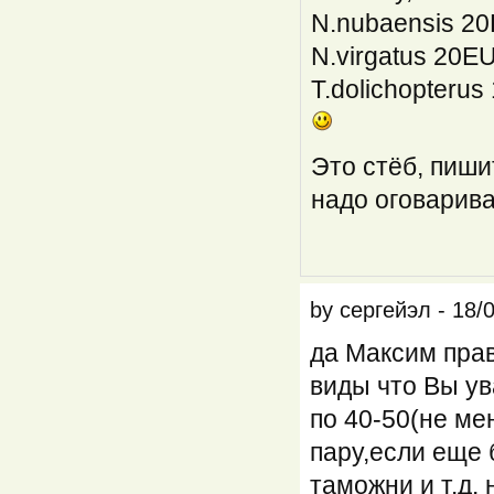
N.nubaensis 2
N.virgatus 20E
T.dolichopterus
Это стёб, пишит
надо оговарива
by
сергейэл
-
18/
да Максим прав
виды что Вы у
по 40-50(не ме
пару,если еще 
таможни и т.д. 