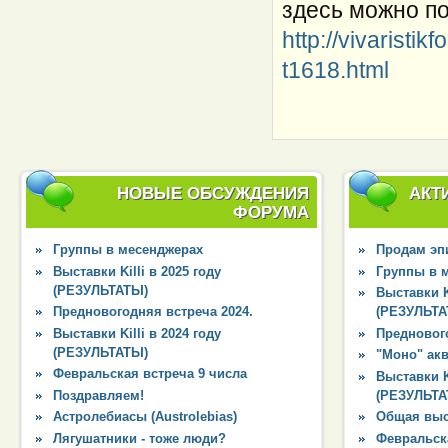
здесь можно п
http://vivaristi
t1618.html
НОВЫЕ ОБСУЖДЕНИЯ
АКТ
ФОРУМА
Группы в месенджерах
Продам эпи
Выставки Killi в 2025 году
Группы в 
(РЕЗУЛЬТАТЫ)
Выставки Ki
Предновогодняя встреча 2024.
(РЕЗУЛЬТА
Выставки Killi в 2024 году
Преднового
(РЕЗУЛЬТАТЫ)
"Моно" ак
Февральская встреча 9 числа
Выставки Ki
Поздравляем!
(РЕЗУЛЬТА
Астролебиасы (Austrolebias)
Общая выс
Лягушатники - тоже люди?
Февральска