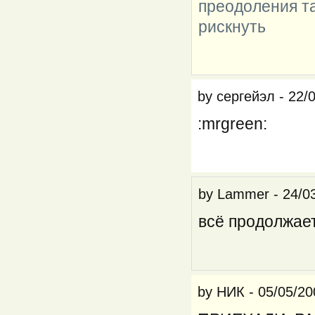
преодоления та
рискнуть
by
сергейэл
-
22/
:mrgreen:
by
Lammer
-
24/0
всё продолжае
by
НИК
-
05/05/20