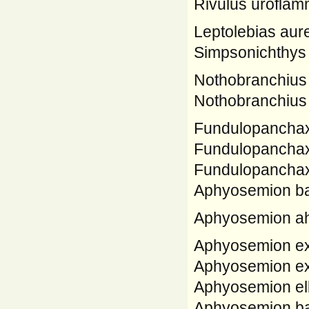
Rivulus uroflam
Leptolebias aure
Simpsonichthys 
Nothobranchius 
Nothobranchius 
Fundulopanchax f
Fundulopanchax 
Fundulopanchax 
Aphyosemion ba
Aphyosemion ahl
Aphyosemion e
Aphyosemion e
Aphyosemion elb
Aphyosemion ba