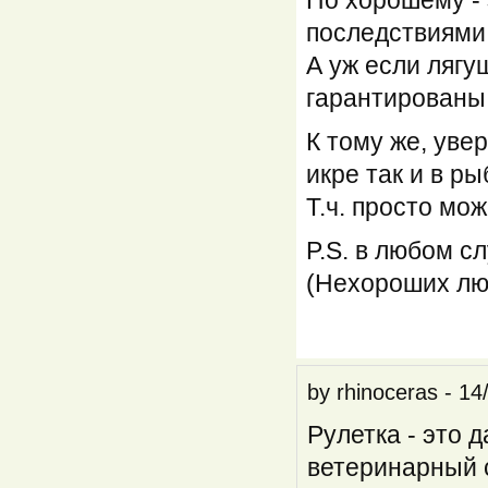
По хорошему -
последствиями
А уж если лягу
гарантированы
К тому же, уве
икре так и в ры
Т.ч. просто мож
P.S. в любом сл
(Нехороших люд
by
rhinoceras
-
14
Рулетка - это д
ветеринарный 