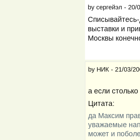
by
сергейэл
-
20/
Списывайтесь-
выставки и при
Москвы конечно
by
НИК
-
21/03/20
а если столько
Цитата:
да Максим прав
уважаемые напи
может и поболе