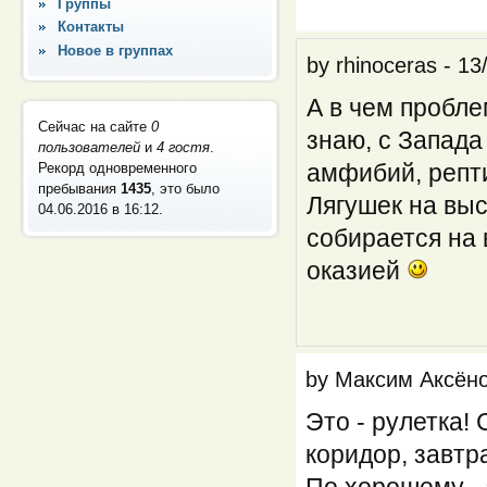
Группы
Контакты
Новое в группах
by
rhinoceras
-
13
А в чем пробл
Сейчас на сайте
0
знаю, с Запада
пользователей
и
4 гостя
.
амфибий, репт
Рекорд одновременного
пребывания
1435
, это было
Лягушек на выс
04.06.2016 в 16:12
.
собирается на 
оказией
by
Максим Аксён
Это - рулетка!
коридор, завтра