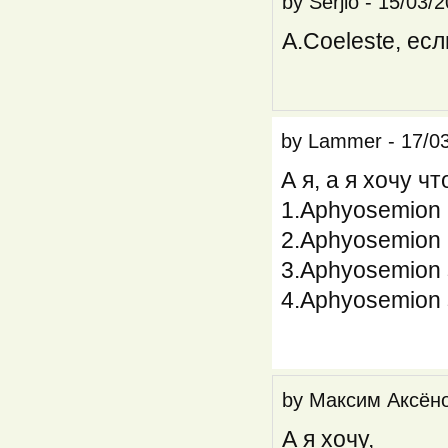
by
Serjio
-
15/03/2
A.Coeleste, есл
by
Lammer
-
17/0
А я, а я хочу ч
1.Aphyosemion 
2.Aphyosemion 
3.Aphyosemion
4.Aphyosemion 
by
Максим Аксён
А я хочу,