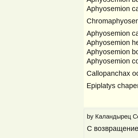
Aphyosemion ca
Chromaphyosem
Aphyosemion ca
Aphyosemion he
Aphyosemion bo
Aphyosemion coe
Callopanchax occ
Epiplatys chape
by
Каландырец С
С возвращени