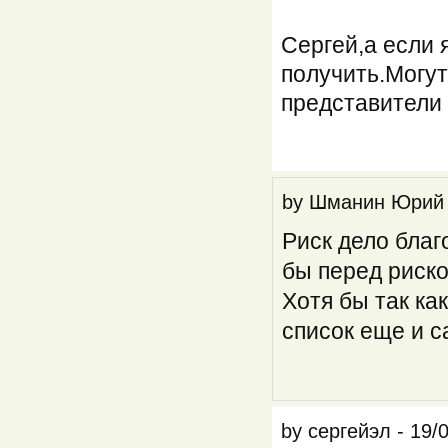
Сергей,а если 
получить.Могут
представители
by
Шманин Юрий
Риск дело благ
бы перед риск
Хотя бы так ка
список еще и 
by
сергейэл
-
19/