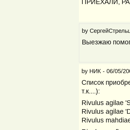
ПРИЕХАЛИ, РАЗ
by
СергейСтрель
Выезжаю помог
by
НИК
-
06/05/20
Список приобр
т.к....):
Rivulus agilae 
Rivulus agilae '
Rivulus mahdiae