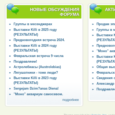
НОВЫЕ ОБСУЖДЕНИЯ
АКТ
ФОРУМА
Группы в месенджерах
Продам эпи
Выставки Killi в 2025 году
Группы в 
(РЕЗУЛЬТАТЫ)
Выставки Ki
Предновогодняя встреча 2024.
(РЕЗУЛЬТА
Выставки Killi в 2024 году
Преднового
(РЕЗУЛЬТАТЫ)
"Моно" ак
Февральская встреча 9 числа
Выставки Ki
Поздравляем!
(РЕЗУЛЬТА
Астролебиасы (Austrolebias)
Общая выс
Лягушатники - тоже люди?
Февральска
Выставки Killi в 2023 году
Сведения 
(РЕЗУЛЬТАТЫ)
Александр
Sergejam Dzim?anas Diena!
Поздравля
"Моно" аквариум самосевом.
подробнее