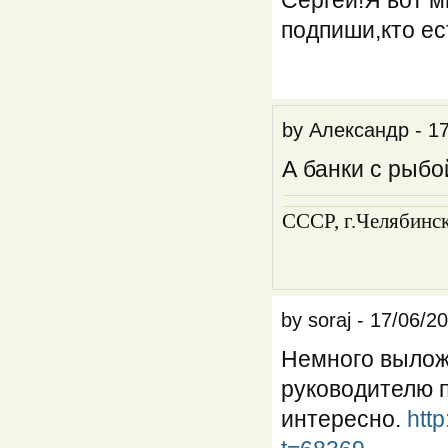
Сергей!Я вот м
подпиши,кто ес
by
Александр
-
17
А банки с рыбой
CCCP, г.Челябинс
by
soraj
-
17/06/20
Немного вылож
руководителю п
интересно.
htt