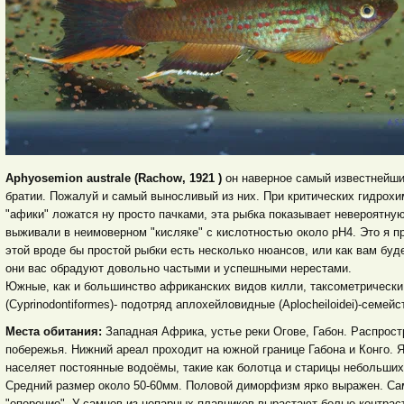
Aphyosemion australe (Rachow, 1921 )
он наверное самый известнейши
братии. Пожалуй и самый выносливый из них. При критических гидрохи
"афики" ложатся ну просто пачками, эта рыбка показывает невероятну
выживали в неимоверном "кисляке" с кислотностью около pH4. Это я пр
этой вроде бы простой рыбки есть несколько нюансов, или как вам буд
они вас обрадуют довольно частыми и успешными нерестами.
Южные, как и большинство африканских видов килли, таксометрически
(Cyprinodontiformes)- подотряд аплохейловидные (Aplocheiloidei)-семейс
Места обитания:
Западная Африка, устье реки Огове, Габон. Распрос
побережья. Нижний ареал проходит на южной границе Габона и Конго. 
населяет постоянные водоёмы, такие как болотца и старицы небольших
Средний размер около 50-60мм. Половой диморфизм ярко выражен. Са
"оперение". У самцов из непарных плавников вырастают белые контрас