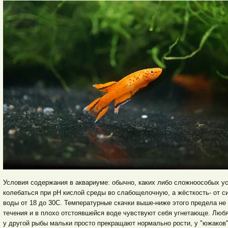
Условия содержания в аквариуме: обычно, каких либо сложноособых у
колебаться при pH кислой среды во слабощелочную, а жёсткость- от с
воды от 18 до 30С. Температурные скачки выше-ниже этого предела не
течения и в плохо отстоявшейся воде чувствуют себя угнетающе. Любят
у другой рыбы мальки просто прекращают нормально рости, у "южаков" 