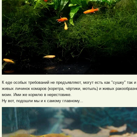
К еде особых требований не предъявляют, могут есть как "сушку" так 
живых личинок комаров (коретра, чёртики, мотыль) и живых ракообраз
моин. Ими же кормлю в нерестовике.
Ну вот, подошли мы и к самому главному...