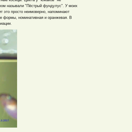
шлом называли "Пёстрый фундулус". У моих
ит это просто неимоверно, напоминают
ые формы, номинативная и оранжевая. В
иации.