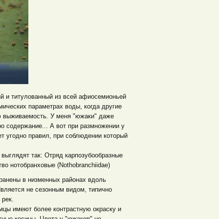
й и титулованный из всей афиосемионьей
мических параметрах воды, когда другие
ю выживаемость. У меня "южаки" даже
о содержание... А вот при размножении у
ет угодно правил, при соблюдении который
 выглядят так: Отряд карпозубообразные
тво нотобранховые (Nothobranchiidae)
транены в низменных районах вдоль
Является не сезонным видом, типично
 рек.
мцы имеют более контрастную окраску и
тные косицы. Цвета у "южаков" не